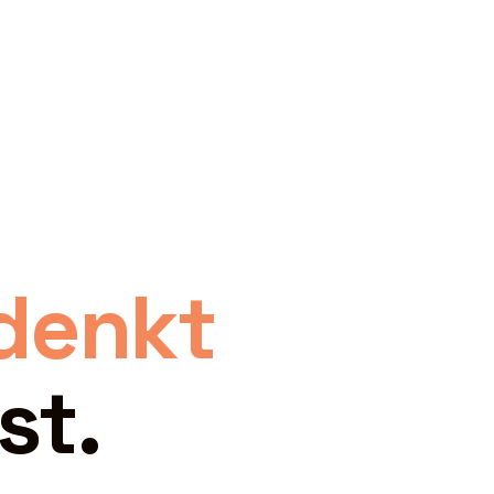
denkt
st.