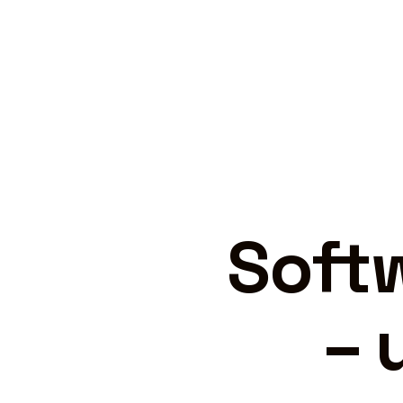
Softw
– 