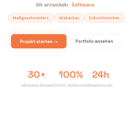
Wir entwickeln
Webseiten.
Maßgeschneidert.
Skalierbar.
Zukunftssicher.
Portfolio ansehen
Projekt starten →
30+
100%
24h
Zufriedene Kunden
DSGVO-Konformität
Reaktionszeit