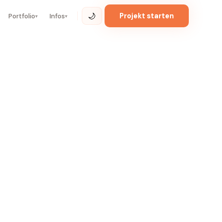
🌙
Projekt starten
Portfolio
Infos
▾
▾